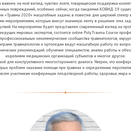
 важнее, на мой взгляд, чувство локтя, товарищеская поддержка колл
нных повреждений, особенно сейчас, когда пандемия КОВИД-19 сущест
и «Травма 2020» масштабные задачи, в повестке дня широкий спектр в
и мероприятиями, которые внесут значимую лепту в решение этих зад
дствий. На мероприятии будет представлен современный взгляд на про
ведущих мировых экспертов, состоится online PolyTrauma Course профе
 профессиональные некоммерческие сообщества травматологов, хирурго
трами травматологии и ортопедии ведут масштабную работу по вопро
инических рекомендаций, обучение специалистов, анализ работы и обе
изделиями медицинских организаций субъектов и многое другое.
ой для конструктивного многостороннего диалога. Уверен, что конфе
трых проблем оказания помощи при травмах и определению перспектив
всем участникам конференции плодотворной работы, здоровья, мира и