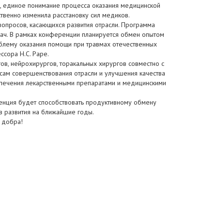
ег, единое понимание процесса оказания медицинской
венно изменила расстановку сил медиков.
опросов, касающихся развития отрасли. Программа
ач. В рамках конференции планируется обмен опытом
блему оказания помощи при травмах отечественных
ссора H.C. Pape.
в, нейрохирургов, торакальных хирургов совместно с
сам совершенствования отрасли и улучшения качества
спечения лекарственными препаратами и медицинскими
ренция будет способствовать продуктивному обмену
 развития на ближайшие годы.
 добра!