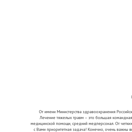
От имени Министерства здравоохранения Российс
Лечение тяжелых травм – это большая командная 
медицинской помощи, средний медперсонал. От четких,
с Вами приоритетная задача! Конечно, очень важны