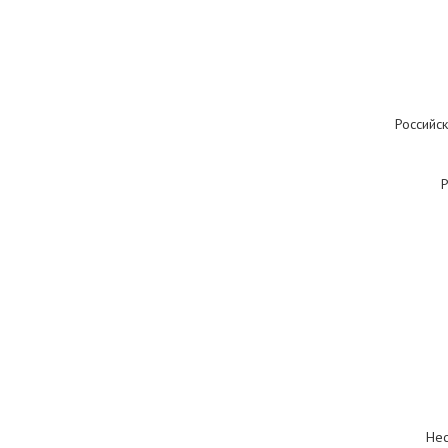
Российск
Р
Нес