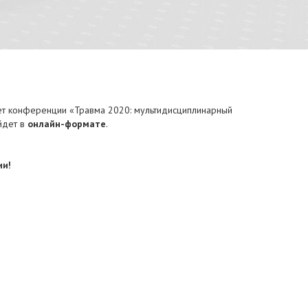
тет конференции «Травма 2020: мультидисциплинарный
йдет в
онлайн-формате
.
ии!