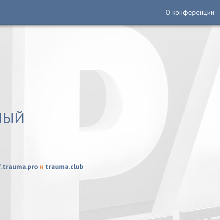
О конференции
НЫЙ
f.trauma.pro
и
trauma.club